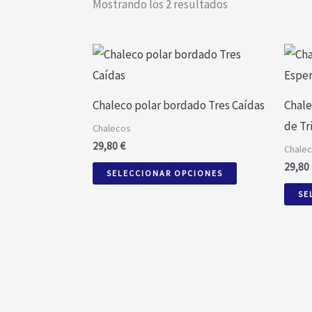
Mostrando los 2 resultados
Este
producto
tiene
Chaleco polar bordado Tres Caídas
Chale
múltiples
de Tr
Chalecos
variantes.
29,80
€
Chale
Las
29,80
SELECCIONAR OPCIONES
opciones
SE
se
pueden
elegir
en
la
página