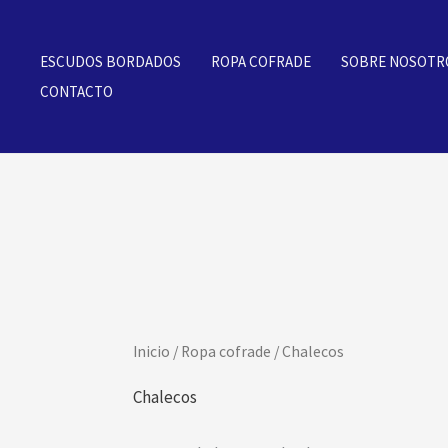
Ordenado
Ir
por
los
al
últimos
ESCUDOS BORDADOS
ROPA COFRADE
SOBRE NOSOTR
contenido
CONTACTO
Inicio
/
Ropa cofrade
/ Chalecos
Chalecos