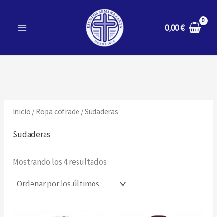
Ordenado
Ir
por
los
al
0,00
€
últimos
contenido
Inicio
/
Ropa cofrade
/ Sudaderas
Sudaderas
Mostrando los 4 resultados
Este
Est