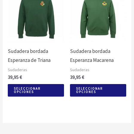
tiene
tie
múltiples
múl
variantes.
var
Las
Las
opciones
opc
Sudadera bordada
Sudadera bordada
se
se
Esperanza de Triana
Esperanza Macarena
pueden
pu
Sudaderas
Sudaderas
elegir
ele
39,95
€
39,95
€
en
en
la
la
SELECCIONAR
SELECCIONAR
OPCIONES
OPCIONES
página
pág
de
de
producto
pro