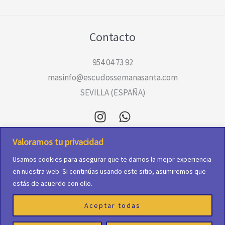
Contacto
954 04 73 92
masinfo@escudossemanasanta.com
SEVILLA (ESPAÑA)
Valoramos tu privacidad
Aviso Legal
Usamos cookies para asegurar que te damos la mejor experiencia
Política de cookies
en nuestra web. Si continúas usando este sitio, asumiremos que
Política de Privacidad
estás de acuerdo con ello.
Aceptar todas
© 2026 Escudos bordados para nazarenos de la Semana Santa de Sevilla.