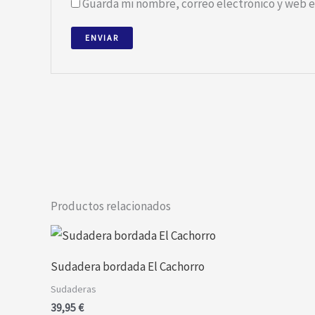
Guarda mi nombre, correo electrónico y web e
Productos relacionados
Este
producto
Sudadera bordada El Cachorro
tiene
Sudaderas
múltiples
39,95
€