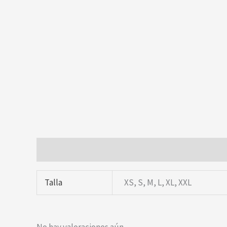
Información adicional
Valoraciones (0)
Talla
XS, S, M, L, XL, XXL