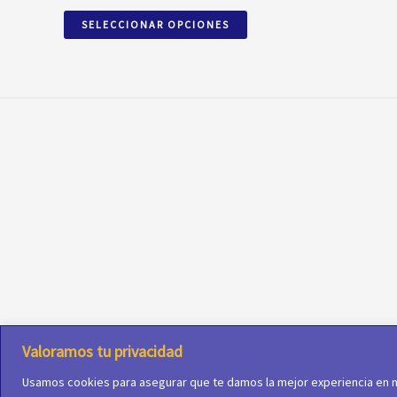
variantes.
SELECCIONAR OPCIONES
Las
opciones
se
pueden
elegir
en
la
página
de
producto
Avi
Valoramos tu privacidad
Usamos cookies para asegurar que te damos la mejor experiencia en n