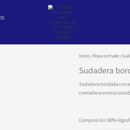
OS
Sudadera
Inicio
/
Ropa cofrade
/
Sud
bordada
Sudadera bor
Esperanza
de
Sudadera bordada con el
Triana
cremallera entera invisibl
cantidad
Composición: 60% Algodón