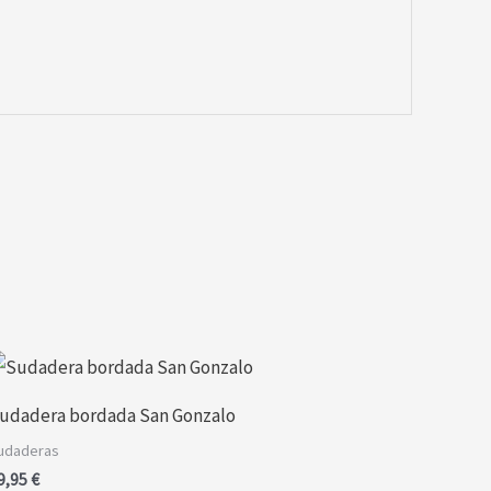
Este
producto
udadera bordada San Gonzalo
tiene
udaderas
múltiples
9,95
€