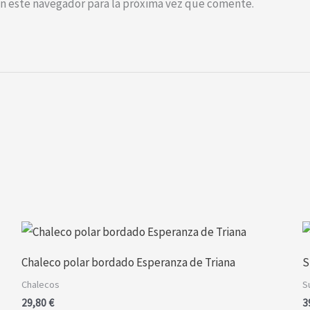
n este navegador para la próxima vez que comente.
Este
producto
Chaleco polar bordado Esperanza de Triana
S
tiene
Chalecos
S
múltiples
29,80
€
3