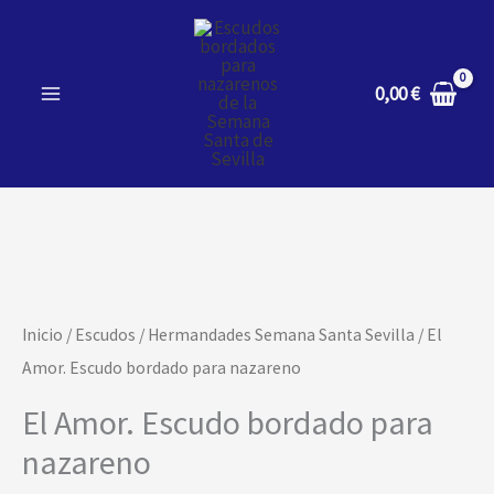
Ir
al
contenido
0,00
€
El
Amor.
Escudo
bordado
Inicio
/
Escudos
/
Hermandades Semana Santa Sevilla
/ El
para
Amor. Escudo bordado para nazareno
nazareno
El Amor. Escudo bordado para
cantidad
nazareno