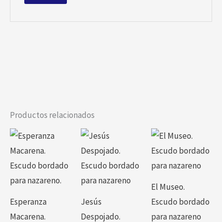
Productos relacionados
Este
Este
Este
producto
producto
producto
tiene
tiene
tiene
múltiples
múltiples
múltiples
El Museo.
variantes.
variantes.
variantes.
Esperanza
Jesús
Escudo bordado
Las
Las
Las
Macarena.
Despojado.
para nazareno