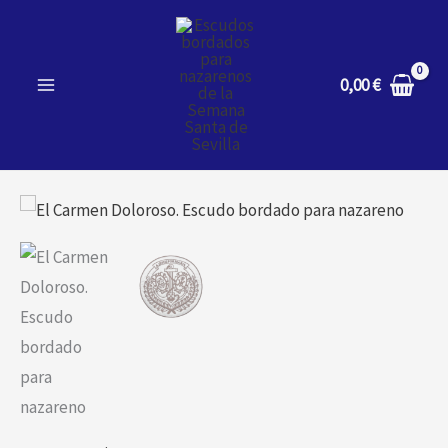
Ir
al
contenido
0,00
€
El
Carmen
Doloroso.
Escudo
bordado
para
nazareno
cantidad