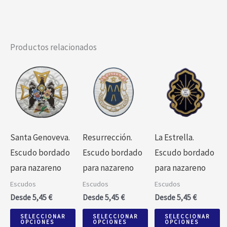
Productos relacionados
Este
Este
Este
producto
producto
producto
tiene
tiene
tiene
múltiples
múltiples
múltiples
variantes.
variantes.
variantes.
Santa Genoveva.
Resurrección.
La Estrella.
Las
Las
Las
Escudo bordado
Escudo bordado
Escudo bordado
opciones
opciones
opciones
para nazareno
para nazareno
para nazareno
se
se
se
Escudos
Escudos
Escudos
pueden
pueden
pueden
Desde
5,45
€
Desde
5,45
€
Desde
5,45
€
elegir
elegir
elegir
SELECCIONAR
SELECCIONAR
SELECCIONAR
en
en
en
OPCIONES
OPCIONES
OPCIONES