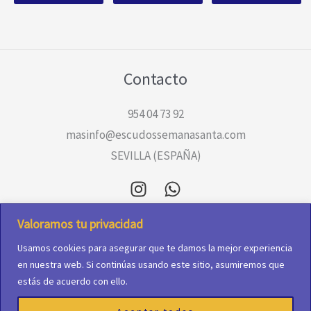
la
la
la
página
página
página
de
de
de
producto
producto
producto
Contacto
954 04 73 92
masinfo@escudossemanasanta.com
SEVILLA (ESPAÑA)
Valoramos tu privacidad
Aviso Legal
Usamos cookies para asegurar que te damos la mejor experiencia
Política de cookies
en nuestra web. Si continúas usando este sitio, asumiremos que
Política de Privacidad
estás de acuerdo con ello.