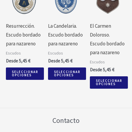
tiene
tiene
tiene
múltiples
múltiples
múltiples
variantes.
variantes.
variantes.
Resurrección.
La Candelaria.
El Carmen
Las
Las
Las
Escudo bordado
Escudo bordado
Doloroso.
opciones
opciones
opciones
para nazareno
para nazareno
Escudo bordado
se
se
se
para nazareno
Escudos
Escudos
pueden
pueden
pueden
Desde
5,45
€
Desde
5,45
€
Escudos
elegir
elegir
elegir
Desde
5,45
€
SELECCIONAR
SELECCIONAR
en
en
en
OPCIONES
OPCIONES
SELECCIONAR
la
la
la
OPCIONES
página
página
página
de
de
de
producto
producto
producto
Contacto