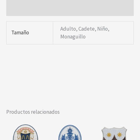
Valoraciones (0)
Adulto, Cadete, Niño,
Tamaño
Monaguillo
Productos relacionados
Este
Este
Este
producto
producto
producto