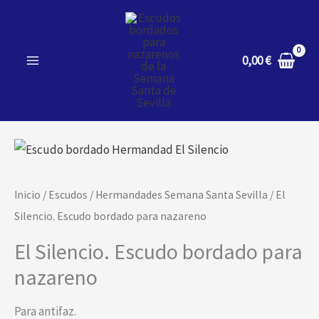
Ir
al
contenido
0,00
€
El
Silencio.
Escudo
Inicio
/
Escudos
/
Hermandades Semana Santa Sevilla
/ El
bordado
Silencio. Escudo bordado para nazareno
para
El Silencio. Escudo bordado para
nazareno
nazareno
cantidad
Para antifaz.