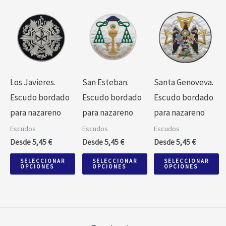
Este
Este
Este
producto
producto
producto
tiene
tiene
tiene
múltiples
múltiples
múltiples
variantes.
variantes.
variantes.
Los Javieres.
San Esteban.
Santa Genoveva.
Las
Las
Las
Escudo bordado
Escudo bordado
Escudo bordado
opciones
opciones
opciones
para nazareno
para nazareno
para nazareno
se
se
se
Escudos
Escudos
Escudos
pueden
pueden
pueden
Desde
5,45
€
Desde
5,45
€
Desde
5,45
€
elegir
elegir
elegir
SELECCIONAR
SELECCIONAR
SELECCIONAR
en
en
en
OPCIONES
OPCIONES
OPCIONES
la
la
la
página
página
página
de
de
de
producto
producto
producto