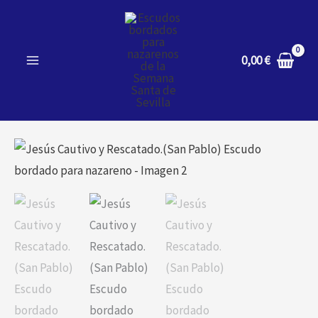
Ir
al
contenido
0,00
€
Jesús
Cautivo
y
Rescatado.
(San
Pablo)
Escudo
bordado