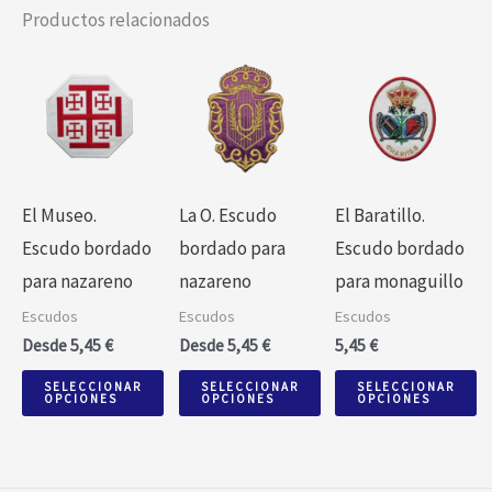
Productos relacionados
Este
Este
Este
producto
producto
producto
tiene
tiene
tiene
múltiples
múltiples
múltiples
variantes.
variantes.
variantes.
El Museo.
La O. Escudo
El Baratillo.
Las
Las
Las
Escudo bordado
bordado para
Escudo bordado
opciones
opciones
opciones
para nazareno
nazareno
para monaguillo
se
se
se
Escudos
Escudos
Escudos
pueden
pueden
pueden
Desde
5,45
€
Desde
5,45
€
5,45
€
elegir
elegir
elegir
SELECCIONAR
SELECCIONAR
SELECCIONAR
en
en
en
OPCIONES
OPCIONES
OPCIONES
la
la
la
página
página
página